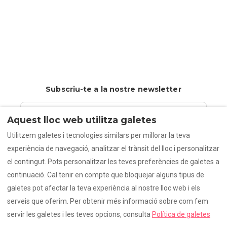
Subscriu-te a la nostre newsletter
Aquest lloc web utilitza galetes
Utilitzem galetes i tecnologies similars per millorar la teva
experiència de navegació, analitzar el trànsit del lloc i personalitzar
Subscriure's
el contingut. Pots personalitzar les teves preferències de galetes a
continuació. Cal tenir en compte que bloquejar alguns tipus de
galetes pot afectar la teva experiència al nostre lloc web i els
serveis que oferim. Per obtenir més informació sobre com fem
Catalan
EUR
+34695623479
servir les galetes i les teves opcions, consulta
Política de galetes