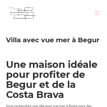
Inici
Villa avec vue mer à Begur
Descripció
Galeria
Mapa
Begur
Tarifes
Une maison idéale
judici
Disponibilitat
pour profiter de
Contacte
vila-vue-mer-begur
Begur et de la
vila-vue-mer-begur (1)
vila-vue-mer-begur (2)
Costa Brava
Vous recherchez une villa avec vue mer à Begur pour des