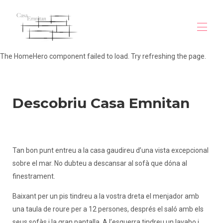
The HomeHero component failed to load. Try refreshing the page.
Inici
Descripció
Galeria
Descobriu Casa Emnitan
Mapa
Begur
Tarifes
judici
Disponibilitat
Tan bon punt entreu a la casa gaudireu d’una vista excepcional
Contacte
sobre el mar. No dubteu a descansar al sofà que dóna al
vila-vue-mer-begur
vila-vue-mer-begur (1)
finestrament.
vila-vue-mer-begur (2)
Baixant per un pis tindreu a la vostra dreta el menjador amb
una taula de roure per a 12 persones, després el saló amb els
seus sofàs i la gran pantalla. A l’esquerra tindreu un lavabo i