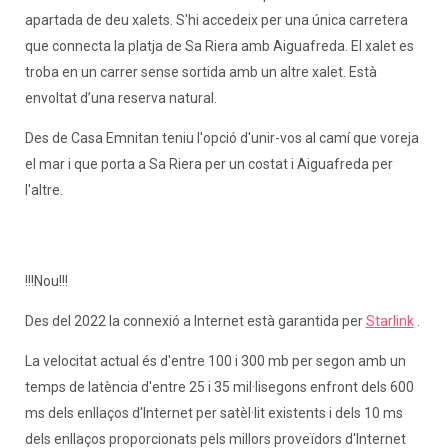
apartada de deu xalets. S'hi accedeix per una única carretera
que connecta la platja de Sa Riera amb Aiguafreda. El xalet es
troba en un carrer sense sortida amb un altre xalet. Està
envoltat d’una reserva natural.
Des de Casa Emnitan teniu l'opció d'unir-vos al camí que voreja
el mar i que porta a Sa Riera per un costat i Aiguafreda per
l'altre.
!!!Nou!!!
Des del 2022 la connexió a Internet està garantida per
Starlink
.
La velocitat actual és d'entre 100 i 300 mb per segon amb un
temps de latència d'entre 25 i 35 mil·lisegons enfront dels 600
ms dels enllaços d'Internet per satèl·lit existents i dels 10 ms
dels enllaços proporcionats pels millors proveïdors d'Internet