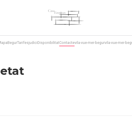
Mapa
Begur
Tarifes
judici
Disponibilitat
Contacte
vila-vue-mer-begur
vila-vue-mer-begu
ietat