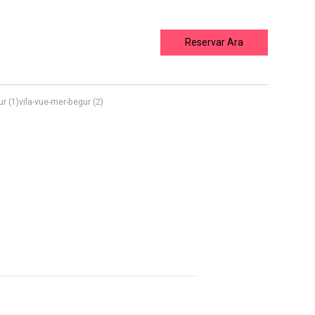
Reservar Ara
r (1)
vila-vue-mer-begur (2)