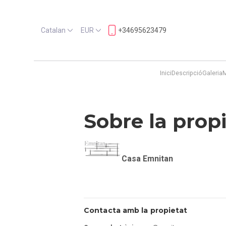
Catalan
EUR
+34695623479
Inici
Descripció
Galeria
Sobre la prop
Casa Emnitan
Contacta amb la propietat