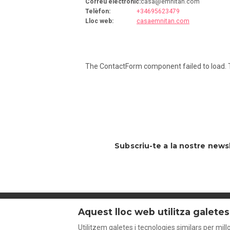
Correu electrònic
:
casa@emnitan.com
Telèfon
:
+34695623479
Lloc web
:
casaemnitan.com
The ContactForm component failed to load. T
Subscriu-te a la nostre news
Aquest lloc web utilitza galetes
Catalan
EUR
+34695623479
Utilitzem galetes i tecnologies similars per millo