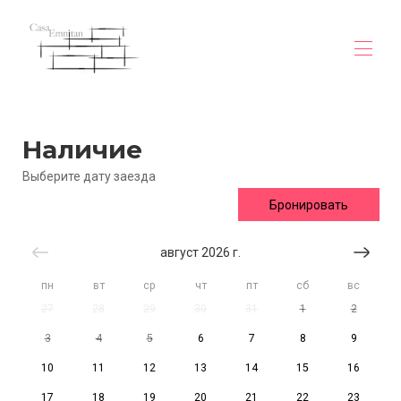
Дома
Наличие
Обзор
Галерея
Выберите дату заезда
Карта
Бегур
Бронировать
Цены
испытание
август 2026 г.
Наличие
Контакты
пн
вт
ср
чт
пт
сб
вс
вилла-вью-мер-бегур
27
28
29
30
31
1
2
вилла-вью-мер-бегур (1)
вилла-вью-мер-бегур (2)
3
4
5
6
7
8
9
10
11
12
13
14
15
16
17
18
19
20
21
22
23