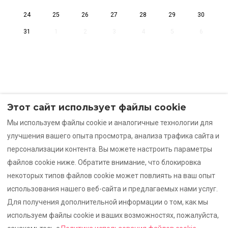
24
25
26
27
28
29
30
31
1
2
3
4
5
6
Подпишитесь на нашу рассылку
Этот сайт использует файлы cookie
Мы используем файлы cookie и аналогичные технологии для
улучшения вашего опыта просмотра, анализа трафика сайта и
персонализации контента. Вы можете настроить параметры
файлов cookie ниже. Обратите внимание, что блокировка
Подписаться
некоторых типов файлов cookie может повлиять на ваш опыт
использования нашего веб-сайта и предлагаемых нами услуг.
Для получения дополнительной информации о том, как мы
используем файлы cookie и ваших возможностях, пожалуйста,
Russian
EUR
+34695623479