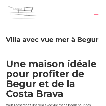
Home
Villa avec vue mer à Begur
Descrizione
Galleria
Mappa
Begur
Prezzi
Une maison idéale
saggio
Disponibilità
pour profiter de
Contatto
villa-vue-mer-begur
Begur et de la
villa-vue-mer-begur (1)
villa-vue-mer-begur (2)
Costa Brava
Vous recherchez une villa avec vue mer à Begur pour des