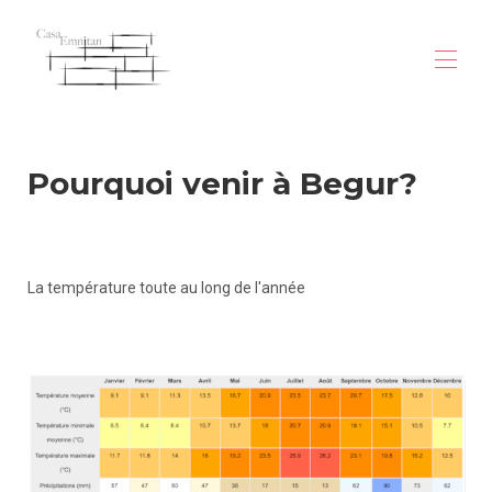
Accueil
Pourquoi venir à Begur?
Vue d'ensemble
Photos
Localisation
Begur
Tarifs
La température toute au long de l'année
Avis
Disponibilités
Contact
Villa avec vue mer à Begur
Location vacances Costa Brava
Que faire à Begur ?