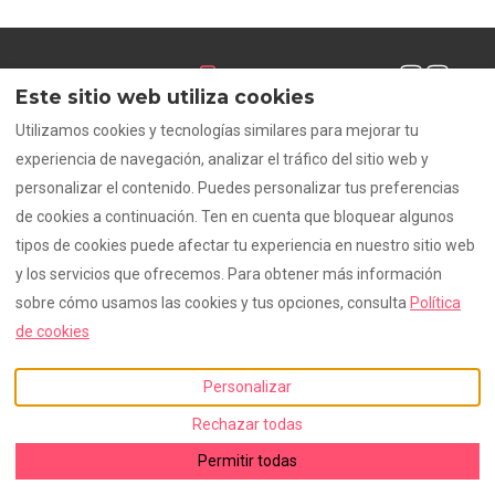
Español
EUR
+34695623479
Este sitio web utiliza cookies
Utilizamos cookies y tecnologías similares para mejorar tu
Begur, Gerona, España
©
2026
Casa Emnitan
Todos
17255
.
los derechos reservados
-
experiencia de navegación, analizar el tráfico del sitio web y
Email
:
Powered by
Lodgify
personalizar el contenido. Puedes personalizar tus preferencias
casa@emnitan.com
de cookies a continuación. Ten en cuenta que bloquear algunos
tipos de cookies puede afectar tu experiencia en nuestro sitio web
y los servicios que ofrecemos. Para obtener más información
sobre cómo usamos las cookies y tus opciones, consulta
Política
de cookies
Personalizar
Rechazar todas
+34695623479
Permitir todas