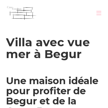
Home
Villa avec vue
Overview
Gallery
Map
mer à Begur
Begur
Rates
trial
Availability
Contact
Une maison idéale
villa-vue-mer-begur
villa-vue-mer-begur (1)
pour profiter de
villa-vue-mer-begur (2)
Begur et de la