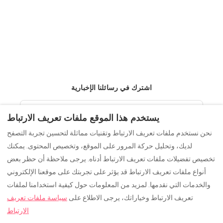
اشترك في رسائلنا الإخبارية
يستخدم هذا الموقع ملفات تعريف الارتباط
نحن نستخدم ملفات تعريف الارتباط وتقنيات مماثلة لتحسين تجربة التصفح
لديك، وتحليل حركة المرور على الموقع، وتخصيص المحتوى. يمكنك
اشترك
تخصيص تفضيلات ملفات تعريف الارتباط أدناه. يرجى ملاحظة أن حظر بعض
أنواع ملفات تعريف الارتباط قد يؤثر على تجربتك على موقعنا الإلكتروني
والخدمات التي نقدمها. لمزيد من المعلومات حول كيفية استخدامنا لملفات
تعريف الارتباط وخياراتك، يرجى الاطلاع على
سياسة ملفات تعريف
Arabic
EUR
+34695623479
الارتباط